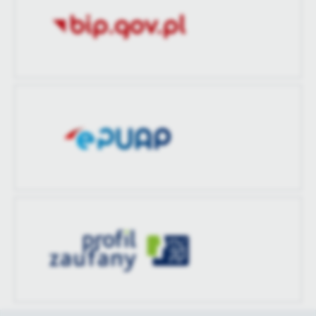
treści w postaci wiadomości, ofert, komunikatów mediów
Data opublikowania
2026-02-04 14:43:14
społecznościowych.
Opublikował
Emilia Gdula
Data ostatniej
2026-02-04 14:43:27
aktualizacji
Ostatnio
Emilia Gdula
zaktualizował