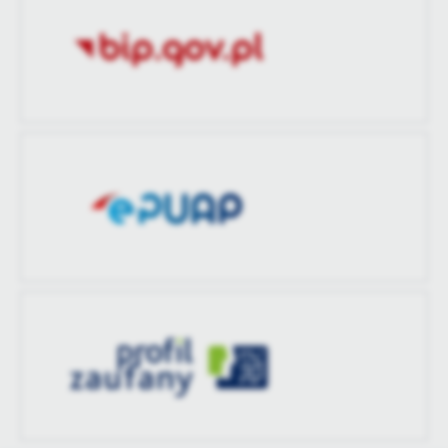
treści w postaci wiadomości, ofert, komunikatów mediów
Data opublikowania
2026-05-22 12:08:02
społecznościowych.
Opublikował
Emilia Gdula
Data ostatniej
Brak modyfikacji
aktualizacji
Ostatnio
-
zaktualizował